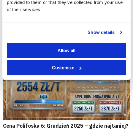
provided to them or that they’ve collected from your use
of their services.
Cena Polifoska 8 w grudniu 2025: aktualne stawki
Show details
netto, województwa i najtańsze powiaty
Allow all
Customize
Cena Polifoska 6: Grudzień 2025 – gdzie najtaniej?