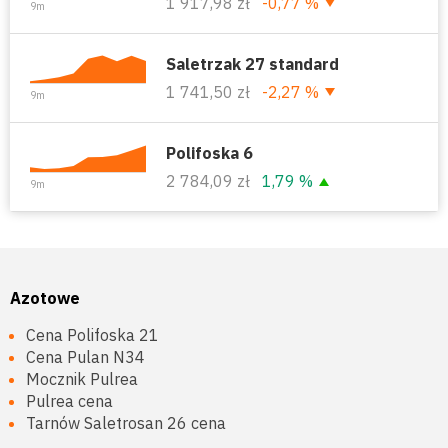
1 917,98 zł
-0,77 %
9m
Saletrzak 27 standard
1 741,50 zł
-2,27 %
9m
Polifoska 6
2 784,09 zł
1,79 %
9m
Azotowe
Cena Polifoska 21
Cena Pulan N34
Mocznik Pulrea
Pulrea cena
Tarnów Saletrosan 26 cena