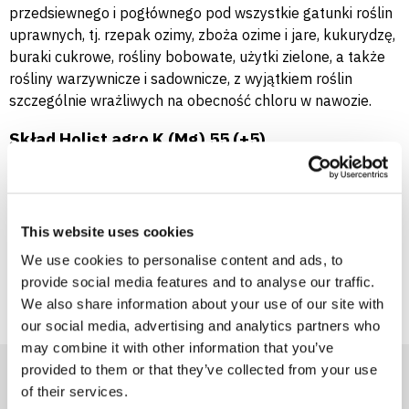
przedsiewnego i pogłównego pod wszystkie gatunki roślin
uprawnych, tj. rzepak ozimy, zboża ozime i jare, kukurydzę,
buraki cukrowe, rośliny bobowate, użytki zielone, a także
rośliny warzywnicze i sadownicze, z wyjątkiem roślin
szczególnie wrażliwych na obecność chloru w nawozie.
Skład Holist agro K (Mg) 55 (+5)
55 % tlenek potasu (K
O) rozpuszczalny w wodzie
2
5% tlenek magnezu (MgO) całkowity
Pakowanie i transport Holist agro K (Mg) 55 (+5)
This website uses cookies
We use cookies to personalise content and ads, to
Holist agro K (Mg) 55 (+5) jest pakowany:
provide social media features and to analyse our traffic.
w elastyczne kontenery po 500 kg±1% , tzw. big-
We also share information about your use of our site with
bagi.
our social media, advertising and analytics partners who
may combine it with other information that you’ve
provided to them or that they’ve collected from your use
of their services.