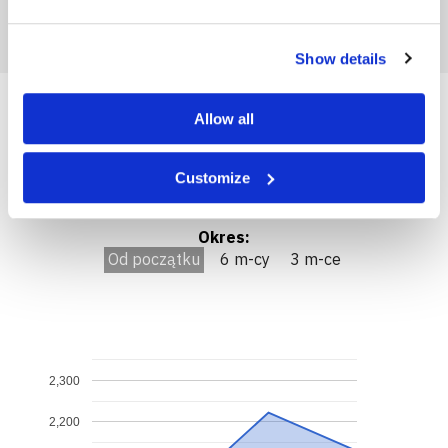
Show details
Allow all
Archiwalne ceny nawozu Holist
Customize
agro K (Mg) 55 (+5)
Okres:
Od początku
6 m-cy
3 m-ce
2,300
2,200