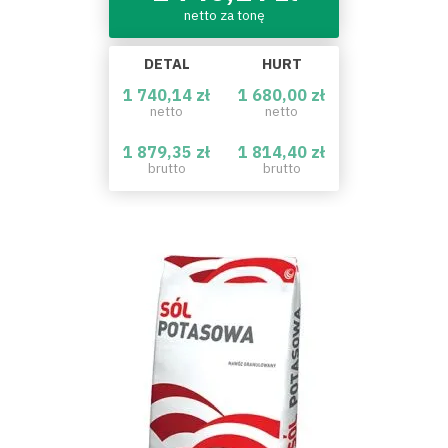
netto za tonę
DETAL
HURT
1 740,14 zł
1 680,00 zł
netto
netto
1 879,35 zł
1 814,40 zł
brutto
brutto