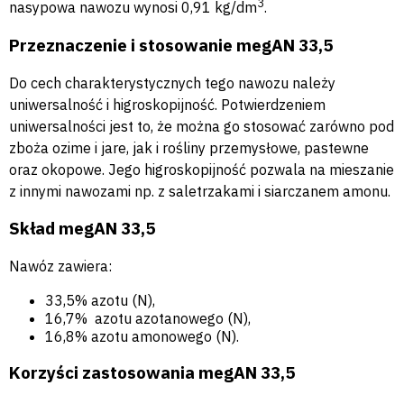
3
nasypowa nawozu wynosi 0,91 kg/dm
.
Przeznaczenie i stosowanie
megAN 33,5
Do cech charakterystycznych tego nawozu należy
uniwersalność i higroskopijność. Potwierdzeniem
uniwersalności jest to, że można go stosować zarówno pod
zboża ozime i jare, jak i rośliny przemysłowe, pastewne
oraz okopowe. Jego higroskopijność pozwala na mieszanie
z innymi nawozami np. z saletrzakami i siarczanem amonu.
Skład
megAN 33,5
Nawóz zawiera:
33,5% azotu (N),
16,7% azotu azotanowego (N),
16,8% azotu amonowego (N).
Korzyści zastosowania
megAN 33,5