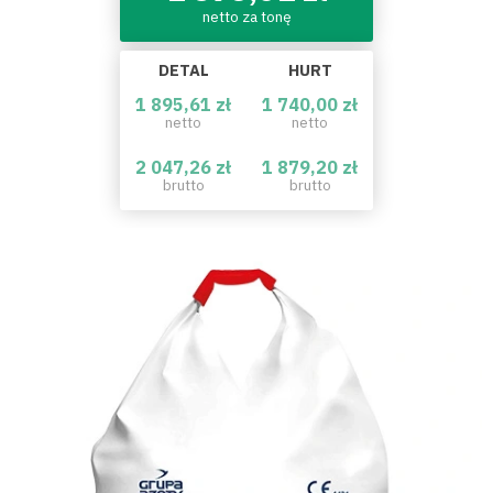
netto za tonę
DETAL
HURT
1 895,61 zł
1 740,00 zł
netto
netto
2 047,26 zł
1 879,20 zł
brutto
brutto