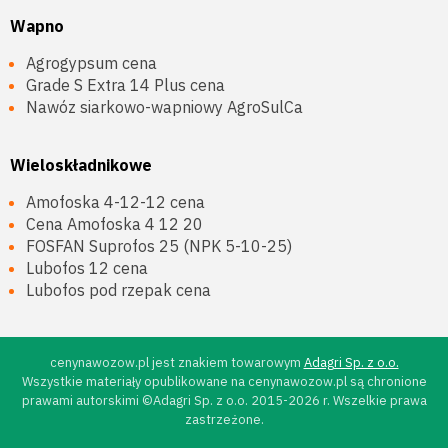
Wapno
Agrogypsum cena
Grade S Extra 14 Plus cena
Nawóz siarkowo-wapniowy AgroSulCa
Wieloskładnikowe
Amofoska 4-12-12 cena
Cena Amofoska 4 12 20
FOSFAN Suprofos 25 (NPK 5-10-25)
Lubofos 12 cena
Lubofos pod rzepak cena
cenynawozow.pl jest znakiem towarowym
Adagri Sp. z o.o.
Wszystkie materiały opublikowane na cenynawozow.pl są chronione
prawami autorskimi ©Adagri Sp. z o.o. 2015-2026 r. Wszelkie prawa
zastrzeżone.