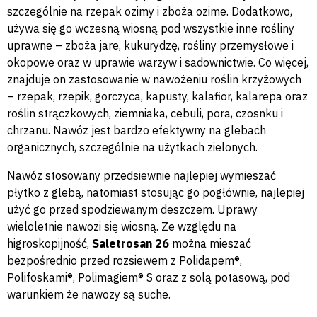
szczególnie na rzepak ozimy i zboża ozime. Dodatkowo,
używa się go wczesną wiosną pod wszystkie inne rośliny
uprawne – zboża jare, kukurydzę, rośliny przemysłowe i
okopowe oraz w uprawie warzyw i sadownictwie. Co więcej,
znajduje on zastosowanie w nawożeniu roślin krzyżowych
– rzepak, rzepik, gorczyca, kapusty, kalafior, kalarepa oraz
roślin strączkowych, ziemniaka, cebuli, pora, czosnku i
chrzanu. Nawóz jest bardzo efektywny na glebach
organicznych, szczególnie na użytkach zielonych.
Nawóz stosowany przedsiewnie najlepiej wymieszać
płytko z glebą, natomiast stosując go pogłównie, najlepiej
użyć go przed spodziewanym deszczem. Uprawy
wieloletnie nawozi się wiosną. Ze względu na
higroskopijność,
Saletrosan 26
można mieszać
bezpośrednio przed rozsiewem z Polidapem®,
Polifoskami®, Polimagiem® S oraz z solą potasową, pod
warunkiem że nawozy są suche.