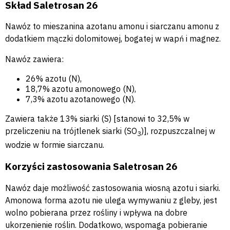
Skład Saletrosan 26
Nawóz to mieszanina azotanu amonu i siarczanu amonu z
dodatkiem mączki dolomitowej, bogatej w wapń i magnez.
Nawóz zawiera:
26% azotu (N),
18,7% azotu amonowego (N),
7,3% azotu azotanowego (N).
Zawiera także 13% siarki (S) [stanowi to 32,5% w
przeliczeniu na trójtlenek siarki (SO
)], rozpuszczalnej w
3
wodzie w formie siarczanu.
Korzyści zastosowania Saletrosan 26
Nawóz daje możliwość zastosowania wiosną azotu i siarki.
Amonowa forma azotu nie ulega wymywaniu z gleby, jest
wolno pobierana przez rośliny i wpływa na dobre
ukorzenienie roślin. Dodatkowo, wspomaga pobieranie