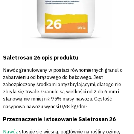
Saletrosan 26 opis produktu
Nawóz granulowany w postaci równomiernych granul o
zabarwieniu od brązowego do beżowego. Jest
zabezpieczony środkami antyzbrylającymi, dlatego nie
zbryla się trwale. Granule są wielkości od 2 do 6 mm i
stanowią nie mniej niż 95% masy nawozu. Gęstość
3
nasypowa nawozu wynosi 0,98 kg/dm
.
Przeznaczenie i stosowanie Saletrosan 26
Nawóz
stosuje się wiosną, pogłównie na rośliny ozime,