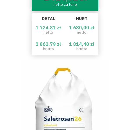
netto za tonę
DETAL
HURT
1 724,81 zł
1 680,00 zł
netto
netto
1 862,79 zł
1 814,40 zł
brutto
brutto