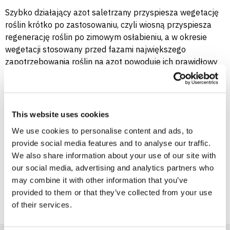
Szybko działający azot saletrzany przyspiesza wegetację
roślin krótko po zastosowaniu, czyli wiosną przyspiesza
regenerację roślin po zimowym osłabieniu, a w okresie
wegetacji stosowany przed fazami największego
zapotrzebowania roślin na azot powoduje ich prawidłowy
wzrost. Azot amonowy nie ulega wymywaniu z gleby, jest
wolno pobierany przez rośliny, wpływa na dobre
ukorzenienie roślin, wspomaga pobieranie fosforu i
ogranicza nadmierne pobieranie potasu. Płytko
This website uses cookies
ukorzenione rośliny, szczególnie we wcześniejszych fazach
We use cookies to personalise content and ads, to
rozwojowych, bardzo dobrze reagują na zawarty w
provide social media features and to analyse our traffic.
nawozie wapń i magnez.
We also share information about your use of our site with
our social media, advertising and analytics partners who
Pakowanie i transport Saletrzak 27 makro
may combine it with other information that you’ve
Saletrzak 27 makro jest pakowany:
provided to them or that they’ve collected from your use
of their services.
w big bagi o pojemności 500 kg i 25 kg.