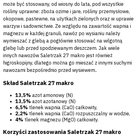
może być stosowany, od wiosny do lata, pod wszystkie
rośliny uprawne: zboża ozime i jare, rośliny przemysłowe,
okopowe, pastewne, na użytkach zielonych oraz w uprawie
warzyw i sadownictwie. Ze względu na zawartość wapnia i
magnezu w każdej granuli, nawóz po wysianiu należy
wymieszać z glebą a pogłównie stosować na wilgotną
glebę lub przed spodziewanym deszczem. Jak wiele
innych nawozów Saletrzak 27 makro jest również
higroskopijny, dlatego można go mieszać z innymi suchymi
nawozami bezpośrednio przed wysiewem..
Skład Saletrzak 27 makro
13,5%
azot amonowy (N)
13,5%
azot azotanowy (N)
6,5%
tlenek wapnia (CaO) całkowity,
2,2%
tlenek wapnia (CaO) rozpuszczalny w wodzie,
4%
tlenek magnezu (MgO) całkowity.
Korzyści zastosowania Saletrzak 27 makro