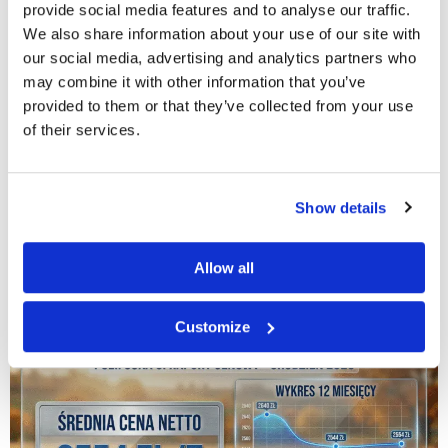
provide social media features and to analyse our traffic.
We also share information about your use of our site with
our social media, advertising and analytics partners who
may combine it with other information that you’ve
provided to them or that they’ve collected from your use
of their services.
Show details
Allow all
Cena Polifoska 8 w grudniu 2025: aktualne stawki
netto, województwa i najtańsze powiaty
Customize