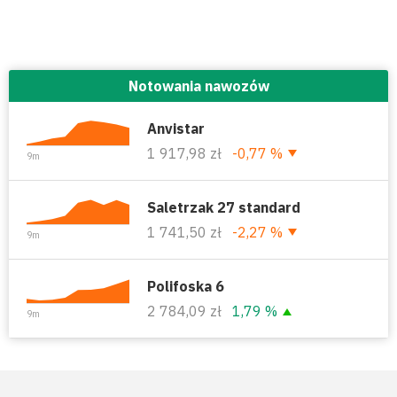
Notowania nawozów
Anvistar
1 917,98 zł
-0,77 %
9m
Saletrzak 27 standard
1 741,50 zł
-2,27 %
9m
Polifoska 6
2 784,09 zł
1,79 %
9m