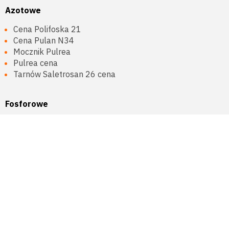
Azotowe
Cena Polifoska 21
Cena Pulan N34
Mocznik Pulrea
Pulrea cena
Tarnów Saletrosan 26 cena
Fosforowe
Fosforan amonu DAP cena
Fosforan Amonu MAP import
Superfosfat prosty granulowany
Wapno
Agrogypsum cena
Grade S Extra 14 Plus cena
Nawóz siarkowo-wapniowy AgroSulCa