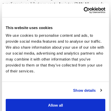
przeliczeniu na kilogram azotu Anvistar (34% N) wypada
bardzo konkurencyjnie wobec mocznika. Trend ostatnich
miesięcy jest spadkowy lub stabilny, bez sygnałów
gwałtownego wzrostu, a północ i centrum kraju oferują
atrakcyjne poziomy cen. Przy średniej ok. 1520–1530 zł/t
This website uses cookies
netto i tanich powiatach bytowski, człuchowski, tczewski
We use cookies to personalise content and ads, to
warto w listopadzie 2025 zabezpieczać przynajmniej
provide social media features and to analyse our traffic.
część potrzeb na Anvistar
, szczególnie pod wiosenne
We also share information about your use of our site with
nawożenie, zamiast liczyć na dalsze istotne spadki.
our social media, advertising and analytics partners who
Najdroższe regiony (m.in. powiat raciborski, dąbrowski)
may combine it with other information that you’ve
powinny raczej szukać tańszej logistyki lub zakupów
provided to them or that they’ve collected from your use
wspólnych niż biernie czekać na poprawę cen.
of their services.
Czytaj również:
https://www.cenynawozow.pl/cena-nawozow-azotowych-
Show details
listopad-2025-3/
https://www.cenynawozow.pl/cena-saletrosan-26-
listopad-2025-3/
Allow all