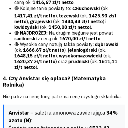
ceną ok.
1416,67 zł/t netto
.
🟢 Kolejne tanie powiaty to:
człuchowski
(ok.
1417,41 zł/t netto
),
tczewski
(ok.
1425,93 zł/t
netto
),
grajewski
(ok.
1444,44 zł/t netto
) i
kwidzyński
(ok.
1450,00 zł/t netto
).
🔴
NAJDROŻEJ:
Na drugim biegunie jest powiat
raciborski
z ceną ok.
1670,00 zł/t netto
.
🔴 Wysokie ceny notują także powiaty:
dąbrowski
(ok.
1666,67 zł/t netto
),
jeleniogórski
(ok.
1648,15 zł/t netto
),
wysokomazowiecki
(ok.
1620,37 zł/t netto
) oraz
prudnicki
(ok.
1611,11
zł/t netto
).
4. Czy Anvistar się opłaca? (Matematyka
Rolnika)
Nie patrz na cenę tony, patrz na cenę czystego składnika.
Anvistar
– saletra amonowa zawierająca
34%
azotu (N)
: