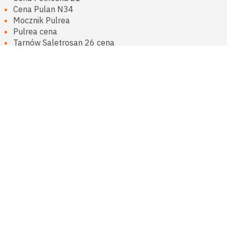
Cena Pulan N34
Mocznik Pulrea
Pulrea cena
Tarnów Saletrosan 26 cena
Fosforowe
Fosforan amonu DAP cena
Fosforan Amonu MAP import
Superfosfat prosty granulowany
Wapno
Agrogypsum cena
Grade S Extra 14 Plus cena
Nawóz siarkowo-wapniowy AgroSulCa
Wieloskładnikowe