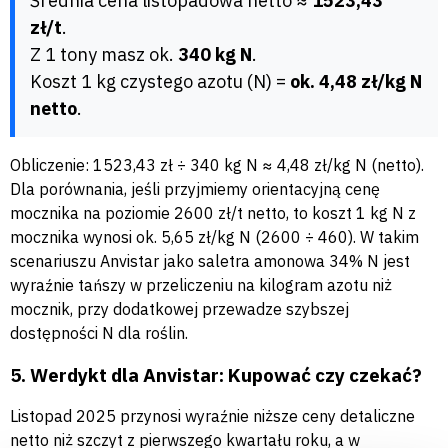
Średnia cena listopadowa netto ≈
1523,43
zł/t
.
Z 1 tony masz ok.
340 kg N
.
Koszt 1 kg czystego azotu (N) =
ok. 4,48 zł/kg N
netto
.
Obliczenie: 1523,43 zł ÷ 340 kg N ≈ 4,48 zł/kg N (netto).
Dla porównania, jeśli przyjmiemy orientacyjną cenę
mocznika na poziomie 2600 zł/t netto, to koszt 1 kg N z
mocznika wynosi ok. 5,65 zł/kg N (2600 ÷ 460). W takim
scenariuszu Anvistar jako saletra amonowa 34% N jest
wyraźnie tańszy w przeliczeniu na kilogram azotu niż
mocznik, przy dodatkowej przewadze szybszej
dostępności N dla roślin.
5. Werdykt dla Anvistar: Kupować czy czekać?
Listopad 2025 przynosi wyraźnie niższe ceny detaliczne
netto niż szczyt z pierwszego kwartału roku, a w