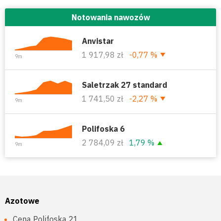
Notowania nawozów
Anvistar
1 917,98 zł
-0,77 %
9m
Saletrzak 27 standard
1 741,50 zł
-2,27 %
9m
Polifoska 6
2 784,09 zł
1,79 %
9m
Azotowe
Cena Polifoska 21