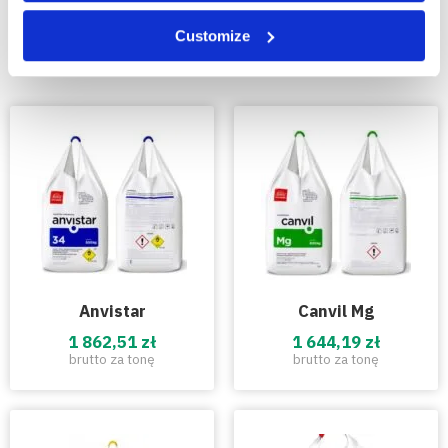
Customize
Ceny nawozów
Anvistar
Canvil Mg
1 862,51 zł
1 644,19 zł
brutto za tonę
brutto za tonę