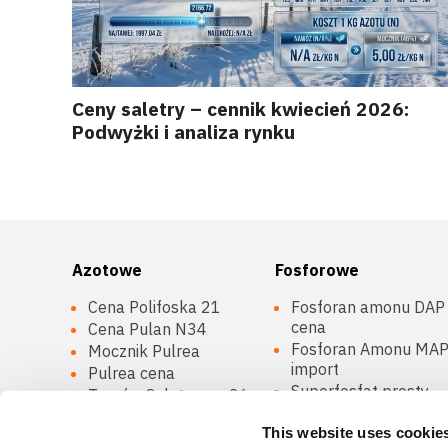
Ceny saletry – cennik kwiecień 2026:
Podwyżki i analiza rynku
Azotowe
Fosforowe
Cena Polifoska 21
Fosforan amonu DAP
cena
Cena Pulan N34
Fosforan Amonu MA
Mocznik Pulrea
import
Pulrea cena
Superfosfat prosty
Tarnów Saletrosan 26
granulowany
cena
This website uses cookie