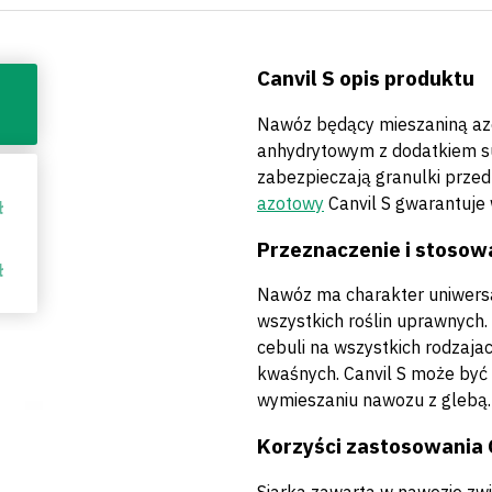
Canvil S opis produktu
Nawóz będący mieszaniną a
anhydrytowym z dodatkiem su
zabezpieczają granulki prze
azotowy
Canvil S gwarantuje w
ł
Przeznaczenie i stosowa
ł
Nawóz ma charakter uniwersa
wszystkich roślin uprawnych.
cebuli na wszystkich rodzaja
kwaśnych. Canvil S może być
wymieszaniu nawozu z glebą.
Korzyści zastosowania 
Siarka zawarta w nawozie zw