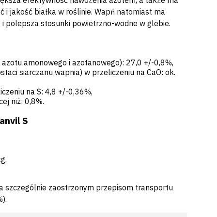
 i jakość białka w roślinie. Wapń natomiast ma
 i polepsza stosunki powietrzno-wodne w glebie.
 azotu amonowego i azotanowego): 27,0 +/-0,8%,
taci siarczanu wapnia) w przeliczeniu na CaO: ok.
iczeniu na S: 4,8 +/-0,36%,
ej niż: 0,8%.
anvil S
g,
a szczególnie zaostrzonym przepisom transportu
).