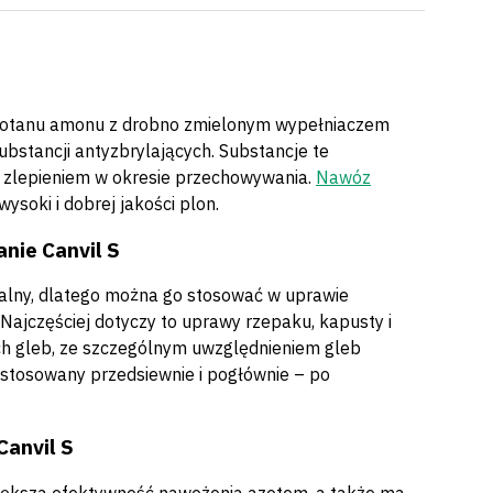
zotanu amonu z drobno zmielonym wypełniaczem
bstancji antyzbrylających. Substancje te
d zlepieniem w okresie przechowywania.
Nawóz
ysoki i dobrej jakości plon.
nie Canvil S
lny, dlatego można go stosować w uprawie
 Najczęściej dotyczy to uprawy rzepaku, kapusty i
ch gleb, ze szczególnym uwzględnieniem gleb
 stosowany przedsiewnie i pogłównie – po
Canvil S
iększa efektywność nawożenia azotem, a także ma