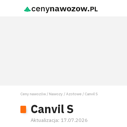
Ceny nawozów
Nawozy
Azotowe
Canvil S
Canvil S
Aktualizacja:
17.07.2026