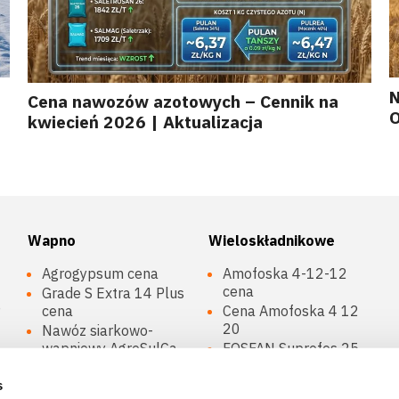
N
Cena nawozów azotowych – Cennik na
O
kwiecień 2026 | Aktualizacja
Wapno
Wieloskładnikowe
Agrogypsum cena
Amofoska 4-12-12
cena
Grade S Extra 14 Plus
P
cena
Cena Amofoska 4 12
20
Nawóz siarkowo-
wapniowy AgroSulCa
FOSFAN Suprofos 25
(NPK 5-10-25)
Lubofos 12 cena
s