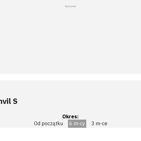
vil S
Okres:
Od początku
6 m-cy
3 m-ce