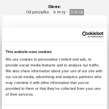
Okres:
Od początku
6 m-cy
3 m-ce
1,800
This website uses cookies
1,700
We use cookies to personalise content and ads, to
1,600
provide social media features and to analyse our traffic.
We also share information about your use of our site with
1,500
our social media, advertising and analytics partners who
may combine it with other information that you’ve
1,400
provided to them or that they’ve collected from your use
1,300
of their services.
05.2026
06.2026
07.2026
Detal netto