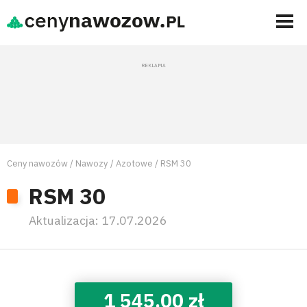
Ceny nawozów
Nawozy
Azotowe
RSM 30
RSM 30
Aktualizacja:
17.07.2026
1 545,00 zł