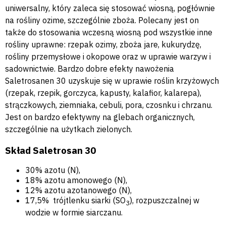
uniwersalny, który zaleca się stosować wiosną, pogłównie
na rośliny ozime, szczególnie zboża. Polecany jest on
także do stosowania wczesną wiosną pod wszystkie inne
rośliny uprawne: rzepak ozimy, zboża jare, kukurydzę,
rośliny przemysłowe i okopowe oraz w uprawie warzyw i
sadownictwie. Bardzo dobre efekty nawożenia
Saletrosanen 30 uzyskuje się w uprawie roślin krzyżowych
(rzepak, rzepik, gorczyca, kapusty, kalafior, kalarepa),
strączkowych, ziemniaka, cebuli, pora, czosnku i chrzanu.
Jest on bardzo efektywny na glebach organicznych,
szczególnie na użytkach zielonych.
Skład Saletrosan 30
30% azotu (N),
18% azotu amonowego (N),
12% azotu azotanowego (N),
17,5% trójtlenku siarki (SO
), rozpuszczalnej w
3
wodzie w formie siarczanu.