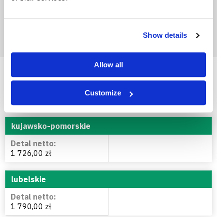
Show details
Allow all
Saletrosan 30 - cena w
Customize
województwach
kujawsko-pomorskie
1 726,00 zł
lubelskie
1 790,00 zł