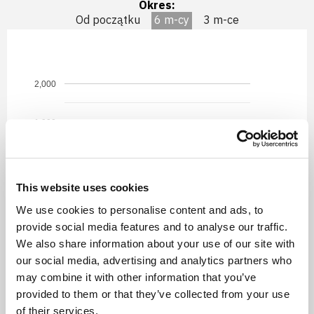
Okres:
Od początku
6 m-cy
3 m-ce
2,000
1,900
1,800
This website uses cookies
1,700
We use cookies to personalise content and ads, to
provide social media features and to analyse our traffic.
1,600
We also share information about your use of our site with
our social media, advertising and analytics partners who
03.2026
04.2026
05.2026
06.2026
07.2026
may combine it with other information that you’ve
Detal netto
provided to them or that they’ve collected from your use
of their services.