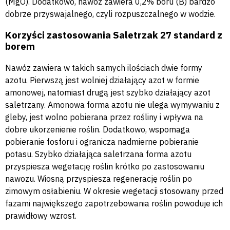
(MgO). Dodatkowo, nawóz zawiera 0,2% boru (B) bardzo
dobrze przyswajalnego, czyli rozpuszczalnego w wodzie.
Korzyści zastosowania Saletrzak 27 standard z
borem
Nawóz zawiera w takich samych ilościach dwie formy
azotu. Pierwszą jest wolniej działający azot w formie
amonowej, natomiast drugą jest szybko działający azot
saletrzany. Amonowa forma azotu nie ulega wymywaniu z
gleby, jest wolno pobierana przez rośliny i wpływa na
dobre ukorzenienie roślin. Dodatkowo, wspomaga
pobieranie fosforu i ogranicza nadmierne pobieranie
potasu. Szybko działająca saletrzana forma azotu
przyspiesza wegetację roślin krótko po zastosowaniu
nawozu. Wiosną przyspiesza regenerację roślin po
zimowym osłabieniu. W okresie wegetacji stosowany przed
fazami największego zapotrzebowania roślin powoduje ich
prawidłowy wzrost.