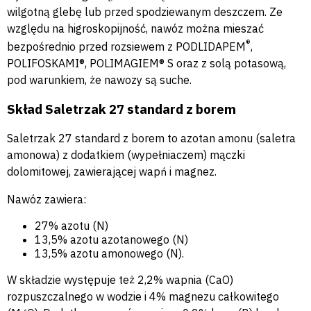
wilgotną glebę lub przed spodziewanym deszczem. Ze
względu na higroskopijność, nawóz można mieszać
®
bezpośrednio przed rozsiewem z PODLIDAPEM
,
POLIFOSKAMI®, POLIMAGIEM® S oraz z solą potasową,
pod warunkiem, że nawozy są suche.
Skład Saletrzak 27 standard z borem
Saletrzak 27 standard z borem to azotan amonu (saletra
amonowa) z dodatkiem (wypełniaczem) mączki
dolomitowej, zawierającej wapń i magnez.
Nawóz zawiera:
27% azotu (N)
13,5% azotu azotanowego (N)
13,5% azotu amonowego (N).
W składzie występuje też 2,2% wapnia (CaO)
rozpuszczalnego w wodzie i 4% magnezu całkowitego