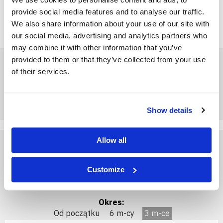
zabezpieczając produkt przed działaniem wody, opadów
provide social media features and to analyse our traffic.
atmosferycznych, bezpośrednim nasłonecznieniem i
We also share information about your use of our site with
uszkodzeniem opakowania.
our social media, advertising and analytics partners who
may combine it with other information that you’ve
provided to them or that they’ve collected from your use
of their services.
Show details
Allow all
Archiwalne ceny nawozu
Customize
Saletrzak 27 standard z borem
Okres:
Od początku
6 m-cy
3 m-ce