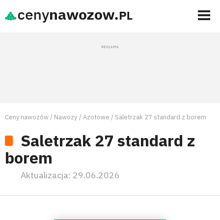
Ceny nawozów
Nawozy
Azotowe
Saletrzak 27 standard z borem
Saletrzak 27 standard z
borem
Aktualizacja:
29.06.2026