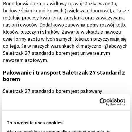
Bor odpowiada za prawidłowy rozwój stożka wzrostu,
budowę ścian komórkowych (zwiększa odporność), a także
reguluje procesy kwitnienia, zapylania oraz zawiązywania
nasion i owoców. Dodatkowo zapewnia pełny rozwój kolb,
kłosów, łuszczyn i strąków. Zawarte w składzie nawozu
dwie formy azotu w tych samych ilościach przyczyniają się
do tego, że w naszych warunkach klimatyczno–glebowych
Saletrzak 27 standard z borem jest uniwersalnym
nawozem azotowym.
Pakowanie i transport Saletrzak 27 standard z
borem
Saletrzak 27 standard z borem jest pakowany:
po 25 lub 50 kg± w worki polietylenowe z nadrukiem,
w elastyczne kontenery po 500 kg± lub więcej, tzw.
big-bagi,
luzem.
This website uses cookies
Nawóz należy przewozić środkami transportu,
We use cookies to personalise content and ads, to