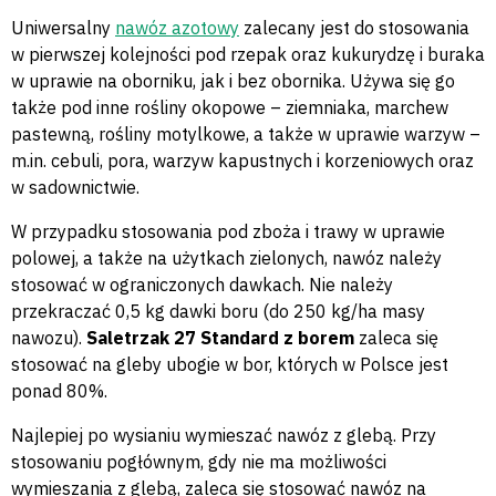
Uniwersalny
nawóz azotowy
zalecany jest do stosowania
w pierwszej kolejności pod rzepak oraz kukurydzę i buraka
w uprawie na oborniku, jak i bez obornika. Używa się go
także pod inne rośliny okopowe – ziemniaka, marchew
pastewną, rośliny motylkowe, a także w uprawie warzyw –
m.in. cebuli, pora, warzyw kapustnych i korzeniowych oraz
w sadownictwie.
W przypadku stosowania pod zboża i trawy w uprawie
polowej, a także na użytkach zielonych, nawóz należy
stosować w ograniczonych dawkach. Nie należy
przekraczać 0,5 kg dawki boru (do 250 kg/ha masy
nawozu).
Saletrzak 27 Standard z borem
zaleca się
stosować na gleby ubogie w bor, których w Polsce jest
ponad 80%.
Najlepiej po wysianiu wymieszać nawóz z glebą. Przy
stosowaniu pogłównym, gdy nie ma możliwości
wymieszania z glebą, zaleca się stosować nawóz na