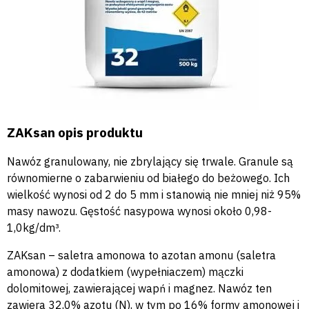
ZAKsan opis produktu
Nawóz granulowany, nie zbrylający się trwale. Granule są
równomierne o zabarwieniu od białego do beżowego. Ich
wielkość wynosi od 2 do 5 mm i stanowią nie mniej niż 95%
masy nawozu. Gęstość nasypowa wynosi około 0,98-
1,0kg/dm³.
ZAKsan – saletra amonowa to azotan amonu (saletra
amonowa) z dodatkiem (wypełniaczem) mączki
dolomitowej, zawierającej wapń i magnez. Nawóz ten
zawiera 32,0% azotu (N), w tym po 16% formy amonowej i