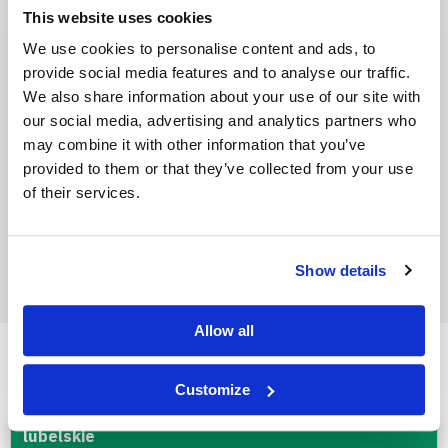
1,800
This website uses cookies
1,700
We use cookies to personalise content and ads, to
provide social media features and to analyse our traffic.
1,600
We also share information about your use of our site with
our social media, advertising and analytics partners who
03.2026
04.2026
05.2026
06.2026
07.2026
may combine it with other information that you’ve
provided to them or that they’ve collected from your use
Detal netto
of their services.
Show details
Allow all
ZAKsan - cena w województwach
Customize
lubelskie