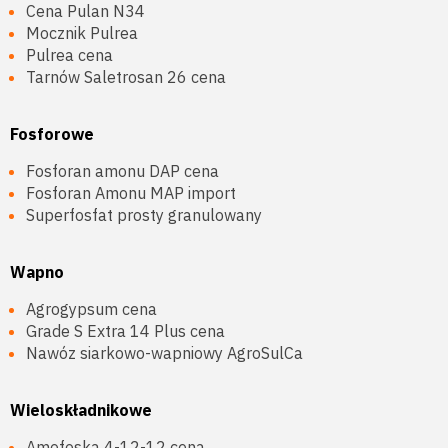
Cena Pulan N34
Mocznik Pulrea
Pulrea cena
Tarnów Saletrosan 26 cena
Fosforowe
Fosforan amonu DAP cena
Fosforan Amonu MAP import
Superfosfat prosty granulowany
Wapno
Agrogypsum cena
Grade S Extra 14 Plus cena
Nawóz siarkowo-wapniowy AgroSulCa
Wieloskładnikowe
Amofoska 4-12-12 cena