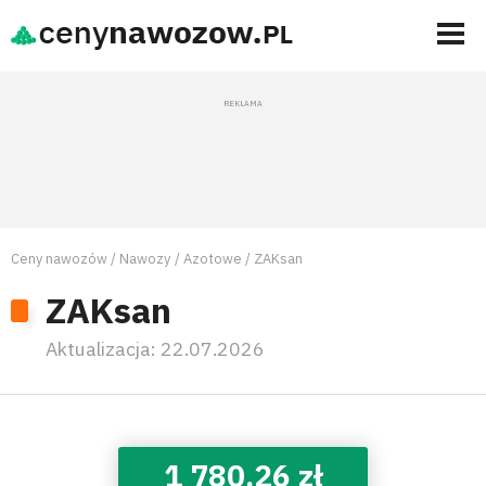
Ceny nawozów
Nawozy
Azotowe
ZAKsan
ZAKsan
Aktualizacja:
22.07.2026
1 780,26 zł