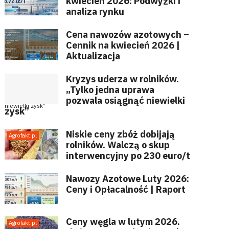
kwiecień 2026: Podwyżki i
analiza rynku
Cena nawozów azotowych –
Cennik na kwiecień 2026 |
Aktualizacja
Kryzys uderza w rolników.
„Tylko jedna uprawa
pozwala osiągnąć niewielki
zysk”
Niskie ceny zbóż dobijają
rolników. Walczą o skup
interwencyjny po 230 euro/t
Nawozy Azotowe Luty 2026:
Ceny i Opłacalność | Raport
Ceny węgla w lutym 2026.