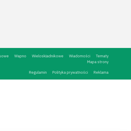
sowe
Wapno
Wieloskładnikowe
Wiadomości
Tematy
Mapa strony
Regulamin
Polityka prywatności
Reklama