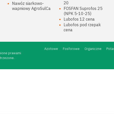
20
Nawóz siarkowo-
wapniowy AgroSulCa
FOSFAN Suprofos 25
(NPK 5-10-25)
Lubofos 12 cena
Lubofos pod rzepak
cena
Azotowe
Fosforowe
Organiczne
Pota
nione prawami
strzeżone.