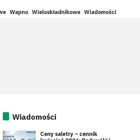
we
Wapno
Wieloskładnikowe
Wiadomości
Wiadomości
Ceny saletry – cennik