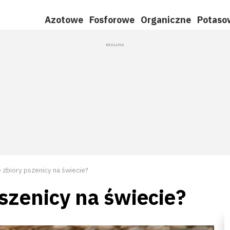
Azotowe
Fosforowe
Organiczne
Potaso
zbiory pszenicy na świecie?
szenicy na świecie?