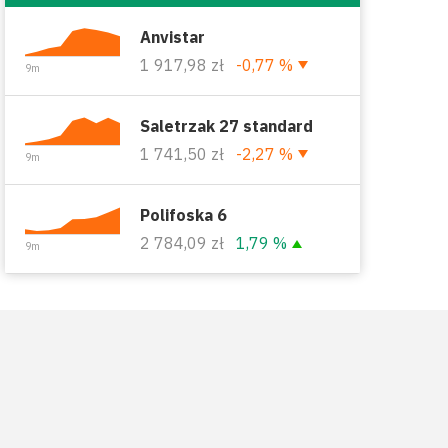
Anvistar
1 917,98 zł
-0,77 %
9m
Saletrzak 27 standard
1 741,50 zł
-2,27 %
9m
Polifoska 6
2 784,09 zł
1,79 %
9m