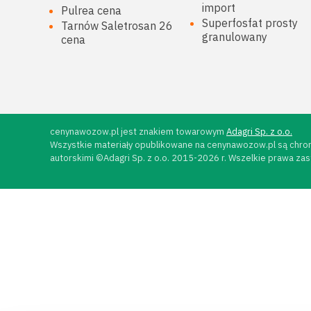
import
Pulrea cena
Superfosfat prosty
Tarnów Saletrosan 26
granulowany
cena
cenynawozow.pl jest znakiem towarowym
Adagri Sp. z o.o.
Wszystkie materiały opublikowane na cenynawozow.pl są chro
autorskimi ©Adagri Sp. z o.o. 2015-2026 r. Wszelkie prawa za