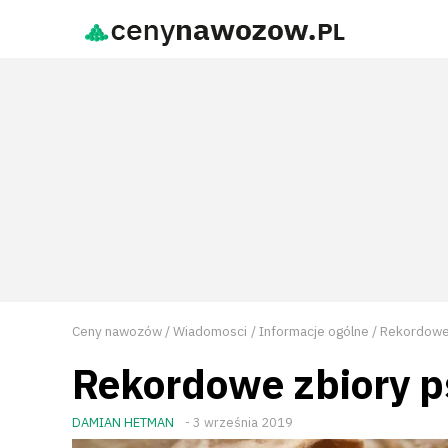
Ceny nawozów
Wiadomosci
Informacje ogólne
Rekordowe 
Rekordowe zbiory p
DAMIAN HETMAN
- 3 września 2019