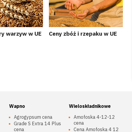
ory warzyw w UE
Ceny zbóż i rzepaku w UE
Wapno
Wieloskładnikowe
Agrogypsum cena
Amofoska 4-12-12
cena
Grade S Extra 14 Plus
P
cena
Cena Amofoska 4 12